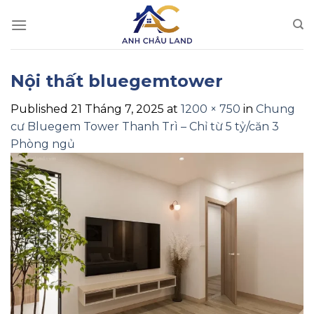
Skip
to
content
Nội thất bluegemtower
Published
21 Tháng 7, 2025
at
1200 × 750
in
Chung
cư Bluegem Tower Thanh Trì – Chỉ từ 5 tỷ/căn 3
Phòng ngủ