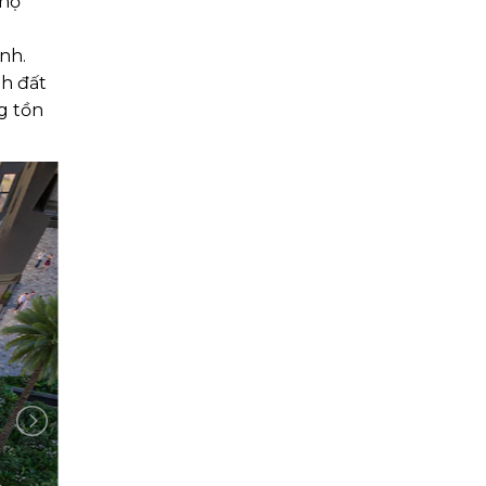
 hộ
nh.
nh đất
g tồn