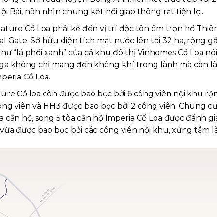
i Bài, nên nhìn chung kết nối giao thông rất tiện lợi.
nature Cổ Loa phải kể đến vị trí độc tôn ôm trọn hồ Thiê
l Gate. Sở hữu diện tích mặt nước lên tới 32 ha, rộng g
hư “lá phổi xanh” của cả khu đô thị Vinhomes Cổ Loa nói
ga không chỉ mang đến không khí trong lành mà còn là
peria Cổ Loa.
ture Cổ loa còn được bao bọc bởi 6 công viên nội khu rộn
ông viên và HH3 được bao bọc bởi 2 công viên. Chung c
òa căn hộ, song 5 tòa căn hộ Imperia Cổ Loa được đánh gi
, vừa được bao bọc bởi các công viên nội khu, xứng tầm l