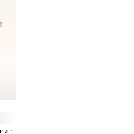
SẴN
SÀNG
VỀ
ĐÍCH
g mạnh