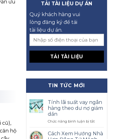
 vàn ưu
TẢI TÀI LIỆU DỰ ÁN
Quý khách hàng vui
lòng đăng ký để tải
tài liệu dự án.
TIN TỨC MỚI
Tính lãi suất vay ngân
hàng theo dư nợ giảm
dần
ở
Chức năng bình luận bị tắt
 cũ),
Tính
 căn hộ
lãi
Cách Xem Hướng Nhà
suất
 cây