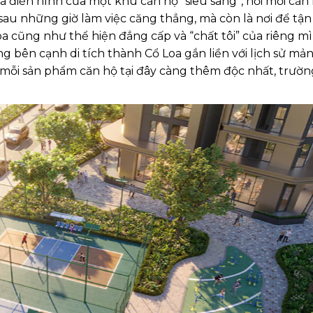
à điển hình của một khu căn hộ “siêu sang”, nơi mỗi căn
sau những giờ làm việc căng thẳng, mà còn là nơi để tận
a cũng như thể hiện đẳng cấp và “chất tôi” của riêng mì
g bên cạnh di tích thành Cổ Loa gắn liền với lịch sử mả
mỗi sản phẩm căn hộ tại đây càng thêm độc nhất, trườn