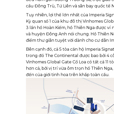
cầu Đông Trù, Tứ Liên và sân bay quốc tế Nộ
Tuy nhiên, lợi thế lớn nhất của Imperia Sig
Kỳ quan số 1 của khu đô thị Vinhomes Globa
3 lần hồ Hoàn Kiếm, hồ Thiên Nga được ví n
và huyện Đông Anh nói chung. Hồ Thiên N
điểm thư giãn tuyệt vời dành cho cư dân Im
Bên cạnh đó, cả 5 tòa căn hộ Imperia Signa
trong đó The Continental được bao bởi 4 c
Vinhomes Global Gate Cổ Loa có tất cả 11 t
hơn cả, bởi vị trí vừa ôm trọn hồ Thiên Nga
đến của giới tinh hoa trên khắp toàn cầu.