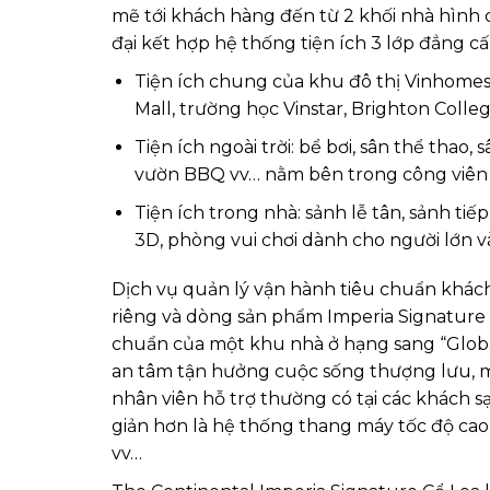
mẽ tới khách hàng đến từ 2 khối nhà hình 
đại kết hợp hệ thống tiện ích 3 lớp đẳng c
Tiện ích chung của khu đô thị Vinhomes
Mall, trường học Vinstar, Brighton Colle
Tiện ích ngoài trời: bể bơi, sân thể thao,
vườn BBQ vv… nằm bên trong công viên nh
Tiện ích trong nhà: sảnh lễ tân, sảnh ti
3D, phòng vui chơi dành cho người lớn và
Dịch vụ quản lý vận hành tiêu chuẩn khách
riêng và dòng sản phẩm Imperia Signature nó
chuẩn của một khu nhà ở hạng sang “Glob
an tâm tận hưởng cuộc sống thượng lưu, m
nhân viên hỗ trợ thường có tại các khách s
giản hơn là hệ thống thang máy tốc độ ca
vv…