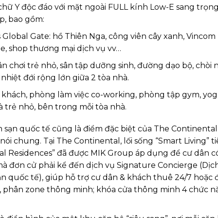
chữ Y độc đáo với mặt ngoài FULL kính Low-E sang trọng
ấp, bao gồm:
 Global Gate: hồ Thiên Nga, công viên cây xanh, Vinco
ge, shop thương mại dịch vụ vv…
 sân chơi trẻ nhỏ, sân tập dưỡng sinh, đường dạo bộ, chòi 
iệt đới rộng lớn giữa 2 tòa nhà.
ếp khách, phòng làm việc co-working, phòng tập gym, yoga
 trẻ nhỏ, bên trong mỗi tòa nhà.
 sạn quốc tế cũng là điểm đặc biệt của The Continental
i chung. Tại The Continental, lối sống “Smart Living” t
al Residences” đã được MIK Group áp dụng để cư dân c
à đơn cử phải kể đến dịch vụ Signature Concierge (Dịc
ạn quốc tế), giúp hỗ trợ cư dân & khách thuê 24/7 hoặc
o, phân zone thông minh; khóa cửa thông minh 4 chức 