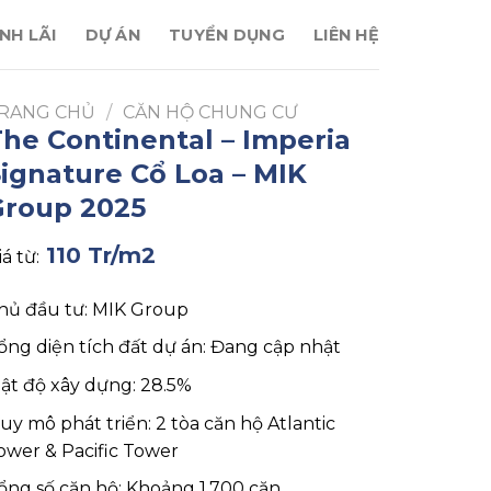
NH LÃI
DỰ ÁN
TUYỂN DỤNG
LIÊN HỆ
RANG CHỦ
/
CĂN HỘ CHUNG CƯ
he Continental – Imperia
ignature Cổ Loa – MIK
Group 2025
110 Tr/m2
iá từ:
hủ đầu tư: MIK Group
ổng diện tích đất dự án: Đang cập nhật
ật độ xây dựng: 28.5%
uy mô phát triển: 2 tòa căn hộ Atlantic
ower & Pacific Tower
ổng số căn hộ: Khoảng 1.700 căn