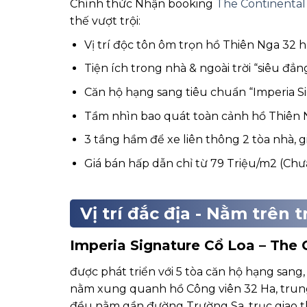
Chính thức Nhận booking
The Continental
thế vượt trội:
Vị trí độc tôn ôm trọn hồ Thiên Nga 32 
Tiện ích trong nhà & ngoài trời “siêu đẳ
Căn hộ hạng sang tiêu chuẩn “Imperia S
Tầm nhìn bao quát toàn cảnh hồ Thiên 
3 tầng hầm để xe liên thông 2 tòa nhà, gi
Giá bán hấp dẫn chỉ từ 79 Triệu/m2 (C
Vị trí đắc địa - Nằm trên
Imperia Signature Cổ Loa – The 
được phát triển với 5 tòa căn hộ hạng sang
nằm xung quanh hồ Công viên 32 Ha, trung
đều nằm gần đường Trường Sa, trục giao th