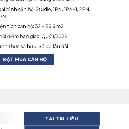
oại hình căn hộ: Studio, 1PN, 1PN+1, 2PN,
PN
iện tích căn hộ: 32 – 89.6 m2
hời điểm bàn giao: Quý I/2028
ình thức sở hữu: Sổ đỏ lâu dài
ĐẶT MUA CĂN HỘ
TẢI TÀI LIỆU