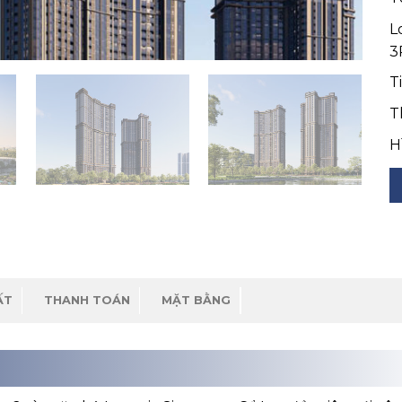
L
3
T
T
H
ẤT
THANH TOÁN
MẶT BẰNG