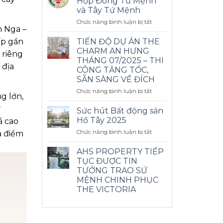
Hợp Đông Tứ Mệnh
vay
và Tây Tứ Mệnh
ngân
ở
Chức năng bình luận bị tắt
hàng
n Nga –
Cách
theo
Xem
dư
TIẾN ĐỘ DỰ ÁN THE
ấp gần
Hướng
nợ
CHARM AN HƯNG
 riêng
Nhà
giảm
THÁNG 07/2025 – THI
Hợp
dần
 địa
CÔNG TĂNG TỐC,
Đông
SẴN SÀNG VỀ ĐÍCH
Tứ
Mệnh
ở
Chức năng bình luận bị tắt
g lớn,
và
TIẾN
Tây
ĐỘ
ư
Sức hút Bất động sản
Tứ
DỰ
Hồ Tây 2025
á cao
Mệnh
ÁN
ở
Chức năng bình luận bị tắt
à điểm
THE
Sức
CHARM
hút
AN
AHS PROPERTY TIẾP
Bất
HƯNG
TỤC ĐƯỢC TIN
động
THÁNG
TƯỞNG TRAO SỨ
sản
07/2025
MỆNH CHINH PHỤC
Hồ
–
THE VICTORIA
Tây
THI
2025
CÔNG
TĂNG
TỐC,