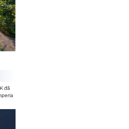
IK đã
mperia