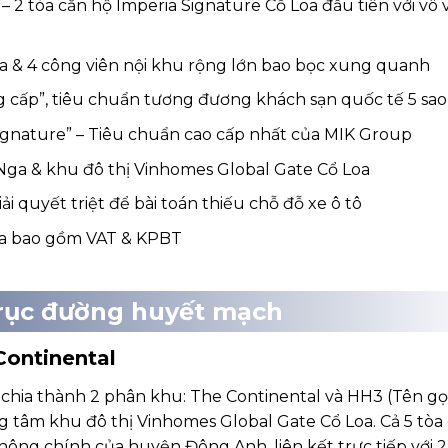
– 2 tòa căn hộ Imperia Signature Cổ Loa đầu tiên với vô
ha & 4 công viên nội khu rộng lớn bao bọc xung quanh
ng cấp”, tiêu chuẩn tương đương khách sạn quốc tế 5 sao
ignature” – Tiêu chuẩn cao cấp nhất của MIK Group
Nga & khu đô thị Vinhomes Global Gate Cổ Loa
ải quyết triệt để bài toán thiếu chỗ đỗ xe ô tô
hưa bao gồm VAT & KPBT
 trục đường huyết mạch
Continental
, chia thành 2 phân khu: The Continental và HH3 (Tên gọi
 tâm khu đô thị Vinhomes Global Gate Cổ Loa. Cả 5 tòa
ông chính của huyện Đông Anh, liên kết trực tiếp với 2