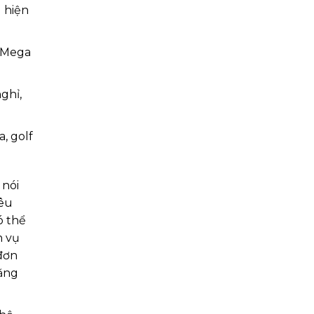
 hiện
m Mega
nghỉ,
, golf
 nói
iêu
ó thể
h vụ
 đơn
năng