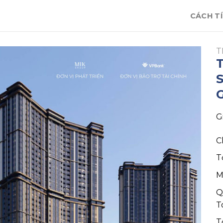
CÁCH TÍ
T
T
S
G
C
T
M
Q
T
T