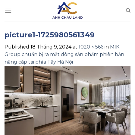
Skip
to
content
picture1-1725980561349
Published
18 Tháng 9, 2024
at
1020 × 566
in
MIK
Group chuẩn bị ra mắt dòng sản phẩm phiên bản
nâng cấp tại phía Tây Hà Nội