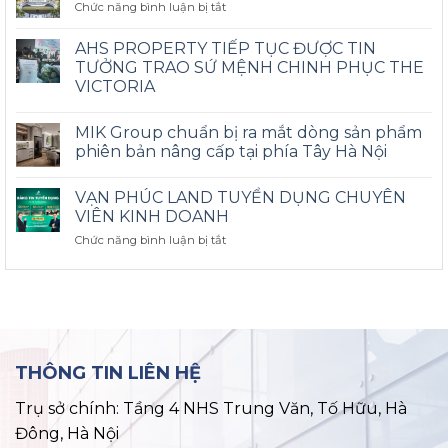
ở
Chức năng bình luận bị tắt
ÁN
Tây
Sức
THE
Tứ
hút
CHARM
AHS PROPERTY TIẾP TỤC ĐƯỢC TIN
Mệnh
Bất
AN
TƯỞNG TRAO SỨ MỆNH CHINH PHỤC THE
động
HƯNG
VICTORIA
sản
THÁNG
Hồ
07/2025
Tây
MIK Group chuẩn bị ra mắt dòng sản phẩm
–
2025
THI
phiên bản nâng cấp tại phía Tây Hà Nội
CÔNG
TĂNG
VẠN PHÚC LAND TUYỂN DỤNG CHUYÊN
TỐC,
VIÊN KINH DOANH
SẴN
SÀNG
ở
Chức năng bình luận bị tắt
VỀ
VẠN
ĐÍCH
PHÚC
LAND
TUYỂN
DỤNG
CHUYÊN
VIÊN
THÔNG TIN LIÊN HỆ
KINH
DOANH
Trụ sở chính: Tầng 4 NHS Trung Văn, Tố Hữu, Hà
Đông, Hà Nội