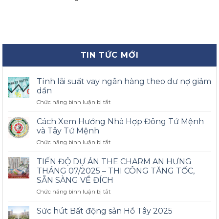
TIN TỨC MỚI
Tính lãi suất vay ngân hàng theo dư nợ giảm
dần
ở
Chức năng bình luận bị tắt
Tính
lãi
Cách Xem Hướng Nhà Hợp Đông Tứ Mệnh
suất
và Tây Tứ Mệnh
vay
ở
Chức năng bình luận bị tắt
ngân
Cách
hàng
Xem
theo
TIẾN ĐỘ DỰ ÁN THE CHARM AN HƯNG
Hướng
dư
THÁNG 07/2025 – THI CÔNG TĂNG TỐC,
Nhà
nợ
SẴN SÀNG VỀ ĐÍCH
Hợp
giảm
ở
Chức năng bình luận bị tắt
Đông
dần
TIẾN
Tứ
ĐỘ
Mệnh
Sức hút Bất động sản Hồ Tây 2025
DỰ
và