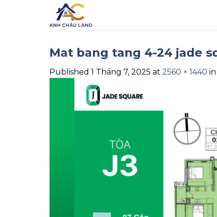
Skip
to
content
Mat bang tang 4-24 jade s
Published
1 Tháng 7, 2025
at
2560 × 1440
i