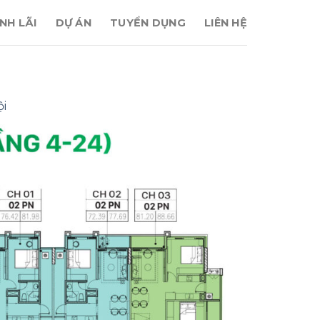
NH LÃI
DỰ ÁN
TUYỂN DỤNG
LIÊN HỆ
ội