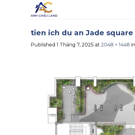
Skip
to
content
tien ich du an Jade square 
Published
1 Tháng 7, 2025
at
2048 × 1448
i