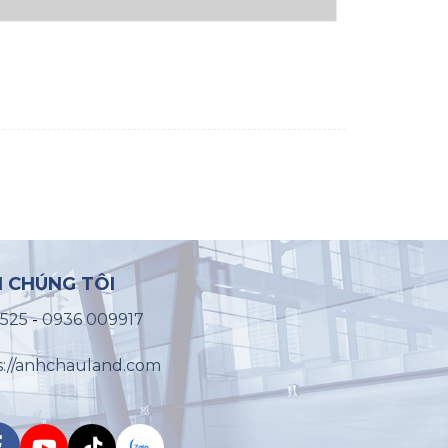
I CHÚNG TÔI
2525
-
0936 009917
s://anhchauland.com