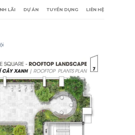
NH LÃI
DỰ ÁN
TUYỂN DỤNG
LIÊN HỆ
ội