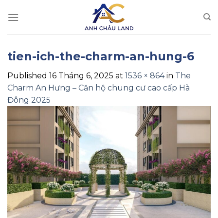
Skip
to
content
tien-ich-the-charm-an-hung-6
Published
16 Tháng 6, 2025
at
1536 × 864
in
The
Charm An Hưng – Căn hộ chung cư cao cấp Hà
Đông 2025