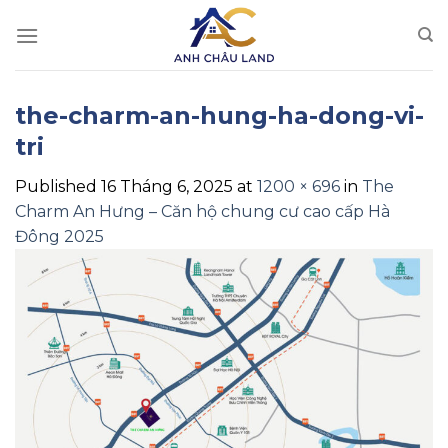
Skip
to
content
the-charm-an-hung-ha-dong-vi-
tri
Published
16 Tháng 6, 2025
at
1200 × 696
in
The
Charm An Hưng – Căn hộ chung cư cao cấp Hà
Đông 2025