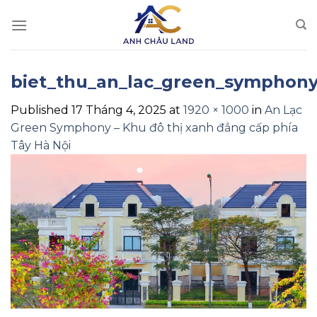
Skip
to
content
biet_thu_an_lac_green_symphony
Published
17 Tháng 4, 2025
at
1920 × 1000
in
An Lạc
Green Symphony – Khu đô thị xanh đẳng cấp phía
Tây Hà Nội