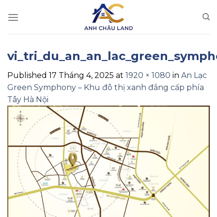
Skip
to
content
vi_tri_du_an_an_lac_green_symp
Published
17 Tháng 4, 2025
at
1920 × 1080
in
An Lạc
Green Symphony – Khu đô thị xanh đẳng cấp phía
Tây Hà Nội