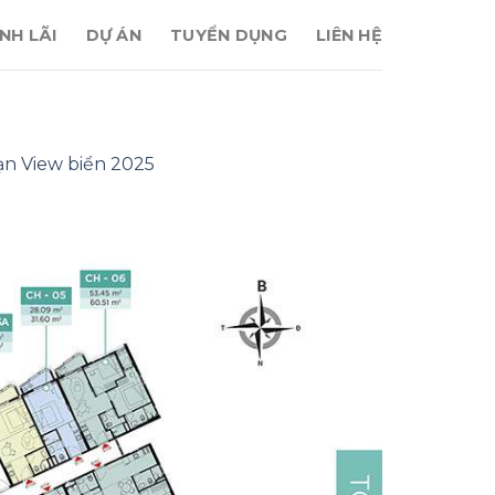
NH LÃI
DỰ ÁN
TUYỂN DỤNG
LIÊN HỆ
n View biển 2025