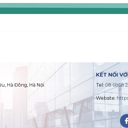
KẾT NỐI VỚ
ữu, Hà Đông, Hà Nội
Tel:
08 6868 
Website:
http