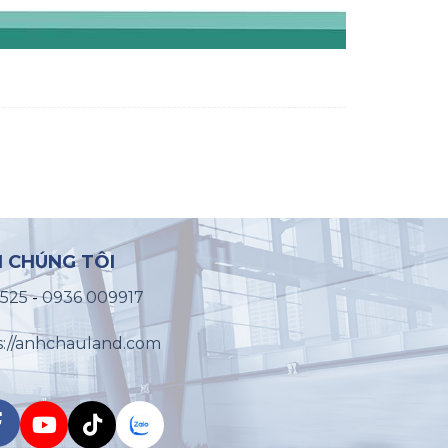
I CHÚNG TÔI
2525
-
0936 009917
s://anhchauland.com