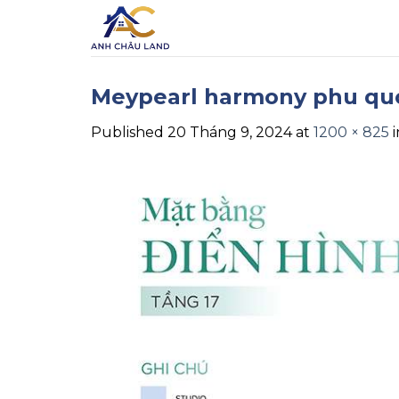
Skip
to
content
Meypearl harmony phu quo
Published
20 Tháng 9, 2024
at
1200 × 825
i