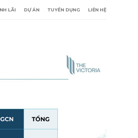
NH LÃI
DỰ ÁN
TUYỂN DỤNG
LIÊN HỆ