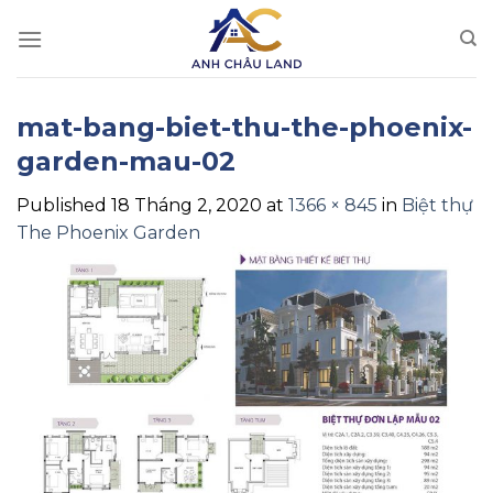
Skip
to
content
mat-bang-biet-thu-the-phoenix-
garden-mau-02
Published
18 Tháng 2, 2020
at
1366 × 845
in
Biệt thự
The Phoenix Garden