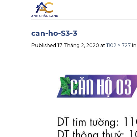
Skip
to
content
can-ho-S3-3
Published
17 Tháng 2, 2020
at
1102 × 727
i