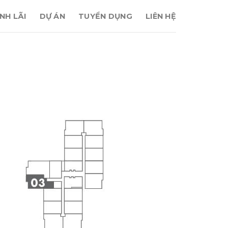
NH LÃI
DỰ ÁN
TUYỂN DỤNG
LIÊN HỆ