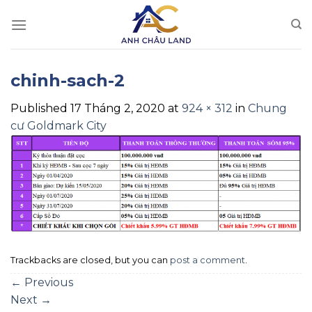
Skip
to
content
chinh-sach-2
Published
17 Tháng 2, 2020
at
924 × 312
in
Chung
cư Goldmark City
Trackbacks are closed, but you can
post a comment
.
←
Previous
Next
→