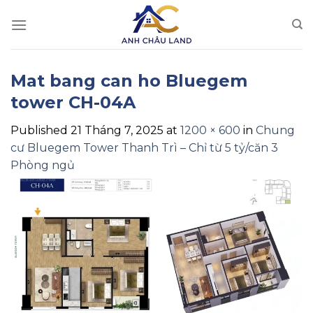
Skip
to
content
Mat bang can ho Bluegem
tower CH-04A
Published
21 Tháng 7, 2025
at
1200 × 600
in
Chung
cư Bluegem Tower Thanh Trì – Chỉ từ 5 tỷ/căn 3
Phòng ngủ