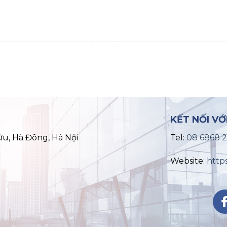
KẾT NỐI VỚ
ữu, Hà Đông, Hà Nội
Tel:
08 6868 
Website:
http