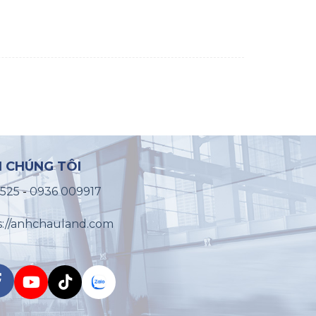
I CHÚNG TÔI
2525
-
0936 009917
s://anhchauland.com