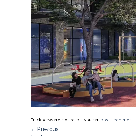
Trackbacks are closed, but you can
post a comment
.
←
Previous