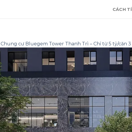
CÁCH TÍ
n
Chung cư Bluegem Tower Thanh Trì – Chỉ từ 5 tỷ/căn 