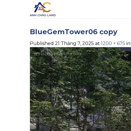
Skip
to
content
BlueGemTower06 copy
Published
21 Tháng 7, 2025
at
1200 × 675
i