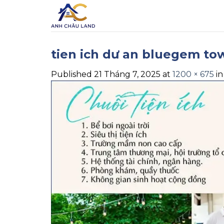
Skip
to
content
tien ich dư an bluegem to
Published
21 Tháng 7, 2025
at
1200 × 675
i