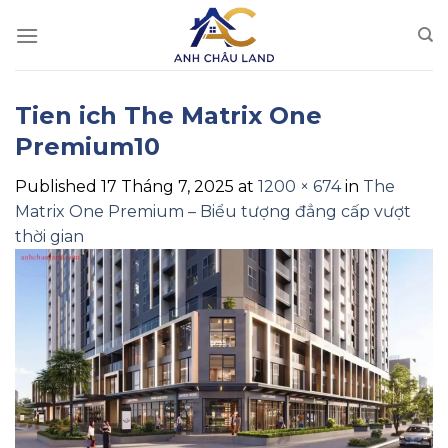
Skip
to
content
Tien ich The Matrix One
Premium10
Published
17 Tháng 7, 2025
at
1200 × 674
in
The
Matrix One Premium – Biểu tượng đẳng cấp vượt
thời gian