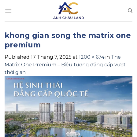
Skip
to
content
khong gian song the matrix one
premium
Published
17 Tháng 7, 2025
at
1200 × 674
in
The
Matrix One Premium – Biểu tượng đẳng cấp vượt
thời gian